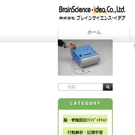
ホーム
脳・脊髄固定/ｲﾝｼﾞｪｸｼｮﾝ
行動解析・記憶学習