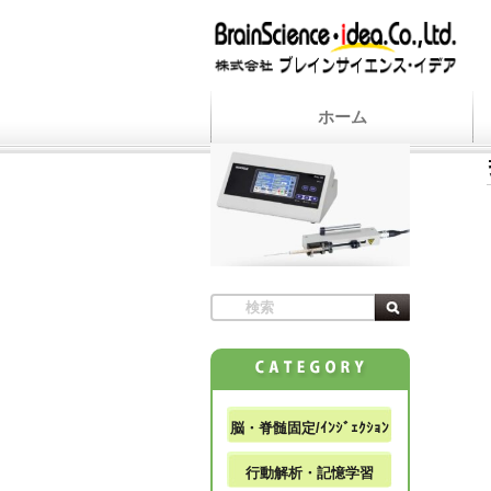
ホーム
脳・脊髄固定/ｲﾝｼﾞｪｸｼｮﾝ
行動解析・記憶学習