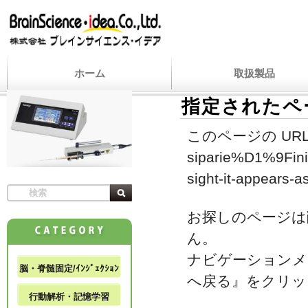
ホーム
取扱製品
指定されたペ
このページの URL
siparie%D1%9Finin
sight-it-appears-a
お探しのページは
ん。
ナビゲーションメ
脳・脊髄固定/ｲﾝｼﾞｪｸｼｮﾝ
へ戻る』をクリッ
行動解析・記憶学習