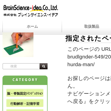
ホーム
取扱製品
指定されたペ
このページの URL
brudlgnder-549/20
hurda-man/
お探しのページは
ん。
ナビゲーションメ
脳・脊髄固定/ｲﾝｼﾞｪｸｼｮﾝ
へ戻る』をクリッ
行動解析・記憶学習