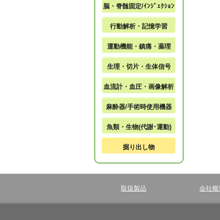
脳・脊髄固定/ｲﾝｼﾞｪｸｼｮﾝ
行動解析・記憶学習
運動機能・鎮痛・薬理
生理・切片・生体信号
血流計・血圧・画像解析
麻酔器/手術時使用機器
魚類・生物(代謝･運動)
掘り出し物
取扱製品
会社概