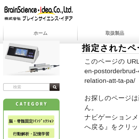
ホーム
取扱製品
指定されたペ
このページの URL
en-postorderbrud-
relation-att-ta-pa/
お探しのページは
ん。
ナビゲーションメ
脳・脊髄固定/ｲﾝｼﾞｪｸｼｮﾝ
へ戻る』をクリッ
行動解析・記憶学習