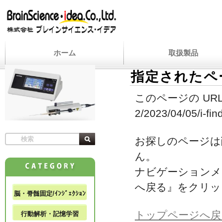
ホーム
取扱製品
指定されたペ
このページの URL
2/2023/04/05/i-fin
お探しのページは
ん。
ナビゲーションメ
へ戻る』をクリッ
脳・脊髄固定/ｲﾝｼﾞｪｸｼｮﾝ
トップページへ戻
行動解析・記憶学習