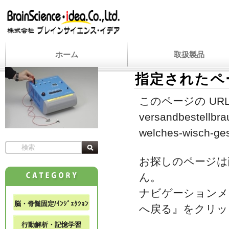
ホーム
取扱製品
指定されたペ
このページの URL
versandbestellbra
welches-wisch-ge
お探しのページは
ん。
ナビゲーションメ
脳・脊髄固定/ｲﾝｼﾞｪｸｼｮﾝ
へ戻る』をクリッ
行動解析・記憶学習