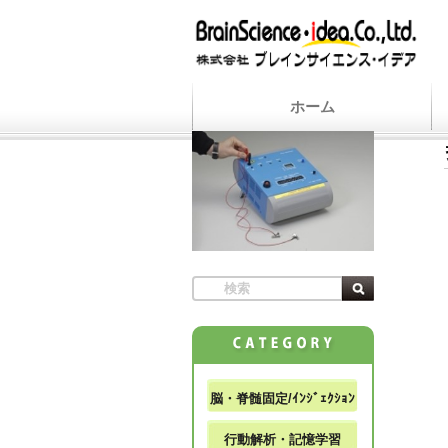
ホーム
脳・脊髄固定/ｲﾝｼﾞｪｸｼｮﾝ
行動解析・記憶学習