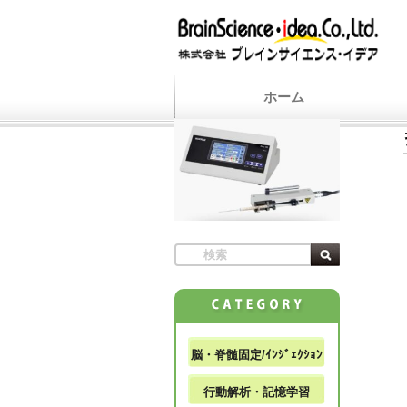
ホーム
脳・脊髄固定/ｲﾝｼﾞｪｸｼｮﾝ
行動解析・記憶学習