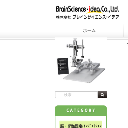
ホーム
脳・脊髄固定/ｲﾝｼﾞｪｸｼｮﾝ