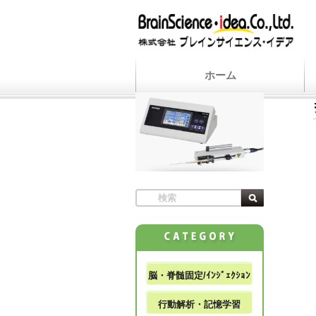
ホーム
脳・脊髄固定/ｲﾝｼﾞｪｸｼｮﾝ
行動解析・記憶学習