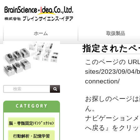
ホーム
取扱製品
指定されたペ
このページの URL
sites/2023/09/04/b
connection/
お探しのページは
ん。
ナビゲーションメ
脳・脊髄固定/ｲﾝｼﾞｪｸｼｮﾝ
へ戻る』をクリッ
行動解析・記憶学習