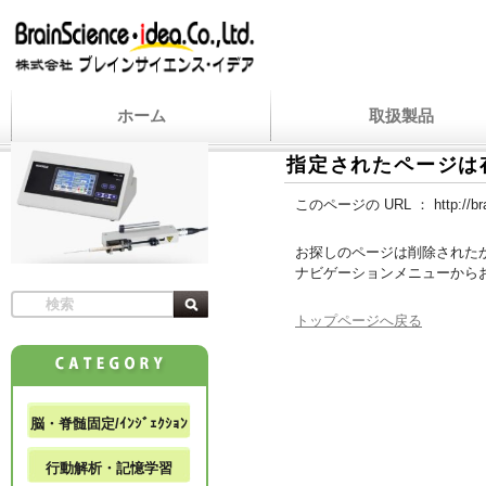
ホーム
取扱製品
指定されたページは
このページの URL ：
http://b
お探しのページは削除された
ナビゲーションメニューから
トップページへ戻る
脳・脊髄固定/ｲﾝｼﾞｪｸｼｮﾝ
行動解析・記憶学習