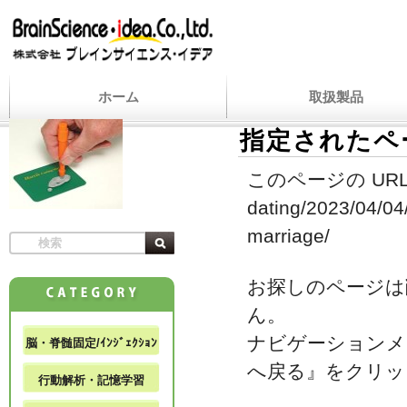
ホーム
取扱製品
指定されたペ
このページの URL
dating/2023/04/04
marriage/
お探しのページは
ん。
ナビゲーションメ
脳・脊髄固定/ｲﾝｼﾞｪｸｼｮﾝ
へ戻る』をクリッ
行動解析・記憶学習