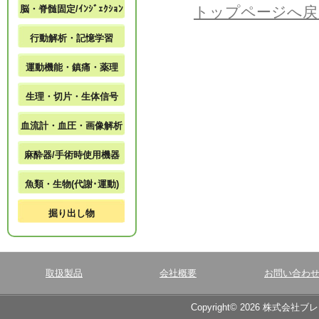
脳・脊髄固定/ｲﾝｼﾞｪｸｼｮﾝ
トップページへ戻
行動解析・記憶学習
運動機能・鎮痛・薬理
生理・切片・生体信号
血流計・血圧・画像解析
麻酔器/手術時使用機器
魚類・生物(代謝･運動)
掘り出し物
取扱製品
会社概要
お問い合わ
Copyright© 2026 株式会社ブ