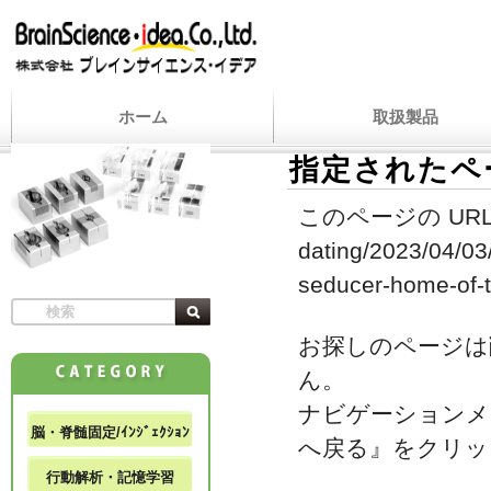
ホーム
取扱製品
指定されたペ
このページの URL
dating/2023/04/03
seducer-home-of-
お探しのページは
ん。
ナビゲーションメ
脳・脊髄固定/ｲﾝｼﾞｪｸｼｮﾝ
へ戻る』をクリッ
行動解析・記憶学習