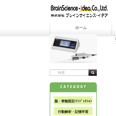
ホーム
脳・脊髄固定/ｲﾝｼﾞｪｸｼｮﾝ
行動解析・記憶学習