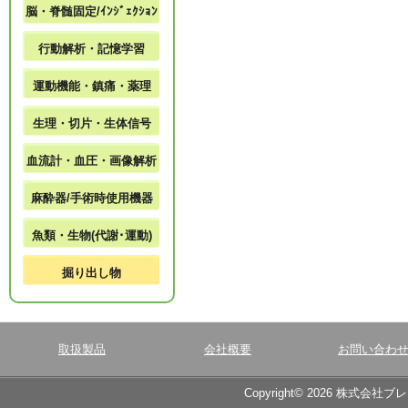
脳・脊髄固定/ｲﾝｼﾞｪｸｼｮﾝ
行動解析・記憶学習
運動機能・鎮痛・薬理
生理・切片・生体信号
血流計・血圧・画像解析
麻酔器/手術時使用機器
魚類・生物(代謝･運動)
掘り出し物
取扱製品
会社概要
お問い合わ
Copyright© 2026 株式会社ブ