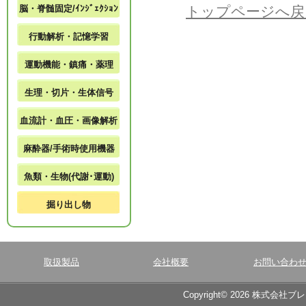
脳・脊髄固定/ｲﾝｼﾞｪｸｼｮﾝ
トップページへ戻
行動解析・記憶学習
運動機能・鎮痛・薬理
生理・切片・生体信号
血流計・血圧・画像解析
麻酔器/手術時使用機器
魚類・生物(代謝･運動)
掘り出し物
取扱製品
会社概要
お問い合わ
Copyright© 2026 株式会社ブ