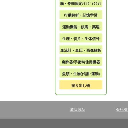
脳・脊髄固定/ｲﾝｼﾞｪｸｼｮﾝ
行動解析・記憶学習
運動機能・鎮痛・薬理
生理・切片・生体信号
血流計・血圧・画像解析
麻酔器/手術時使用機器
魚類・生物(代謝･運動)
掘り出し物
取扱製品
会社概