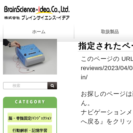
ホーム
取扱製品
指定されたペ
このページの URL
reviews/2023/04/0
in/
お探しのページは
ん。
ナビゲーションメ
脳・脊髄固定/ｲﾝｼﾞｪｸｼｮﾝ
へ戻る』をクリッ
行動解析・記憶学習