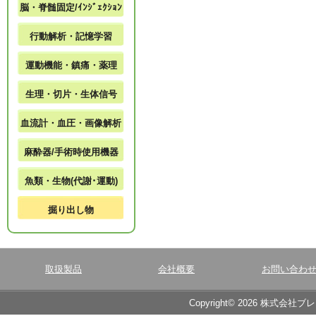
脳・脊髄固定/ｲﾝｼﾞｪｸｼｮﾝ
行動解析・記憶学習
運動機能・鎮痛・薬理
生理・切片・生体信号
血流計・血圧・画像解析
麻酔器/手術時使用機器
魚類・生物(代謝･運動)
掘り出し物
取扱製品
会社概要
お問い合わ
Copyright© 2026 株式会社ブ