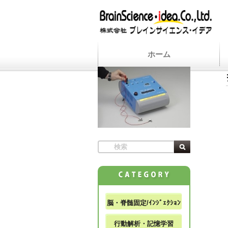
ホーム
脳・脊髄固定/ｲﾝｼﾞｪｸｼｮﾝ
行動解析・記憶学習