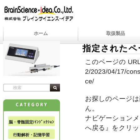
ホーム
取扱製品
指定されたペ
このページの URL
2/2023/04/17/cons
ce/
お探しのページは
ん。
ナビゲーションメ
脳・脊髄固定/ｲﾝｼﾞｪｸｼｮﾝ
へ戻る』をクリッ
行動解析・記憶学習