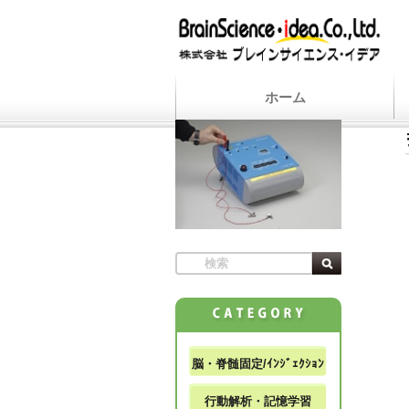
ホーム
脳・脊髄固定/ｲﾝｼﾞｪｸｼｮﾝ
行動解析・記憶学習