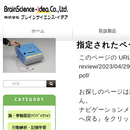
ホーム
取扱製品
指定されたペ
このページの URL
review/2023/04/29
pof/
お探しのページは
ん。
ナビゲーションメ
脳・脊髄固定/ｲﾝｼﾞｪｸｼｮﾝ
へ戻る』をクリッ
行動解析・記憶学習