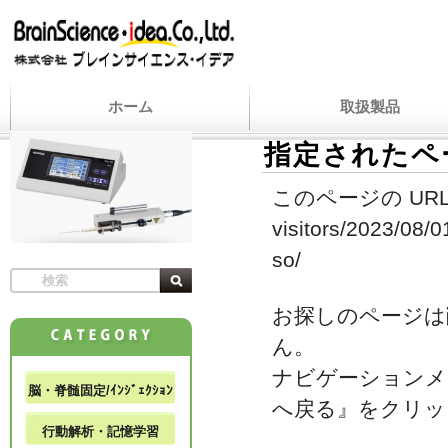
ホーム
取扱製品
指定されたペ
このページの URL
visitors/2023/08/
so/
お探しのページは
ん。
ナビゲーションメ
脳・脊髄固定/ｲﾝｼﾞｪｸｼｮﾝ
へ戻る』をクリッ
行動解析・記憶学習