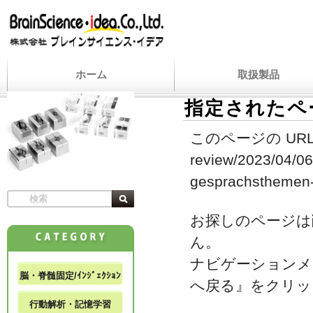
ホーム
取扱製品
指定されたペ
このページの URL
review/2023/04/06
gesprachsthemen-
お探しのページは
ん。
ナビゲーションメ
脳・脊髄固定/ｲﾝｼﾞｪｸｼｮﾝ
へ戻る』をクリッ
行動解析・記憶学習