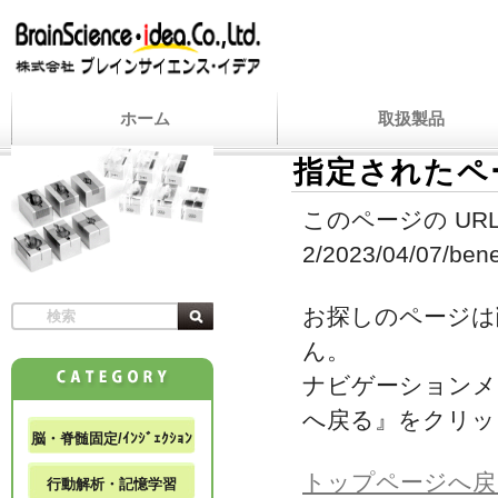
ホーム
取扱製品
指定されたペ
このページの URL
2/2023/04/07/bene
お探しのページは
ん。
ナビゲーションメ
へ戻る』をクリッ
脳・脊髄固定/ｲﾝｼﾞｪｸｼｮﾝ
トップページへ戻
行動解析・記憶学習