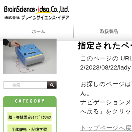
ホーム
取扱製品
指定されたペ
このページの URL
2/2023/08/22/lady-
お探しのページは
ん。
ナビゲーションメ
へ戻る』をクリッ
脳・脊髄固定/ｲﾝｼﾞｪｸｼｮﾝ
トップページへ戻
行動解析・記憶学習