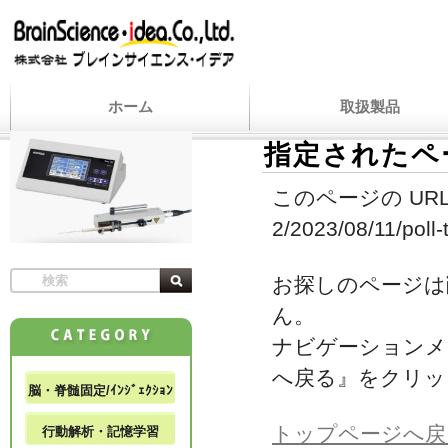
ホーム
取扱製品
指定されたペ
このページの URL
2/2023/08/11/poll-
お探しのページは
ん。
ナビゲーションメ
へ戻る』をクリッ
脳・脊髄固定/ｲﾝｼﾞｪｸｼｮﾝ
トップページへ戻
行動解析・記憶学習