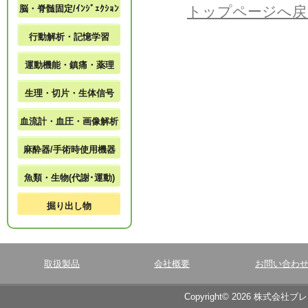
脳・脊髄固定/ｲﾝｼﾞｪｸｼｮﾝ
トップページへ戻
行動解析・記憶学習
運動機能・鎮痛・薬理
生理・切片・生体信号
血流計・血圧・画像解析
麻酔器/手術時使用機器
魚類・生物(代謝･運動)
掘り出し物
取扱製品
会社概要
お問い合わ
Copyright© 2026 株式会社ブ