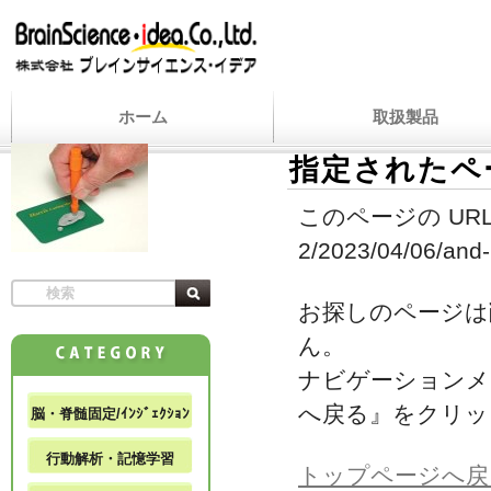
ホーム
取扱製品
指定されたペ
このページの URL
2/2023/04/06/and-i
お探しのページは
ん。
ナビゲーションメ
へ戻る』をクリッ
脳・脊髄固定/ｲﾝｼﾞｪｸｼｮﾝ
行動解析・記憶学習
トップページへ戻