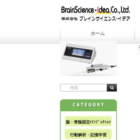
ホーム
脳・脊髄固定/ｲﾝｼﾞｪｸｼｮﾝ
行動解析・記憶学習