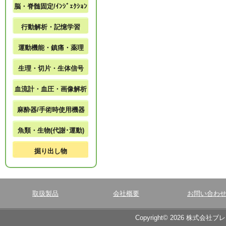
脳・脊髄固定/ｲﾝｼﾞｪｸｼｮﾝ
行動解析・記憶学習
運動機能・鎮痛・薬理
生理・切片・生体信号
血流計・血圧・画像解析
麻酔器/手術時使用機器
魚類・生物(代謝･運動)
掘り出し物
取扱製品
会社概要
お問い合わ
Copyright© 2026 株式会社ブ