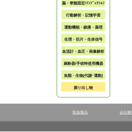
脳・脊髄固定/ｲﾝｼﾞｪｸｼｮﾝ
行動解析・記憶学習
運動機能・鎮痛・薬理
生理・切片・生体信号
血流計・血圧・画像解析
麻酔器/手術時使用機器
魚類・生物(代謝･運動)
掘り出し物
取扱製品
会社概