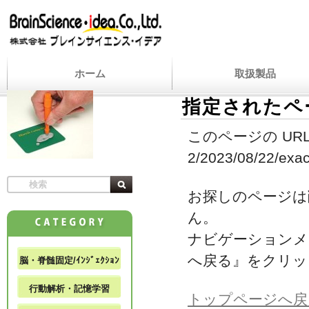
ホーム
取扱製品
指定されたペ
このページの URL
2/2023/08/22/exact
お探しのページは
ん。
ナビゲーションメ
へ戻る』をクリッ
脳・脊髄固定/ｲﾝｼﾞｪｸｼｮﾝ
行動解析・記憶学習
トップページへ戻