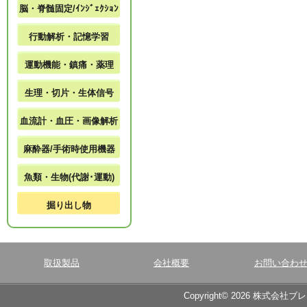
脳・脊髄固定/ｲﾝｼﾞｪｸｼｮﾝ
行動解析・記憶学習
運動機能・鎮痛・薬理
生理・切片・生体信号
血流計・血圧・画像解析
麻酔器/手術時使用機器
魚類・生物(代謝･運動)
掘り出し物
取扱製品
会社概要
お問い合わ
Copyright© 2026 株式会社ブ