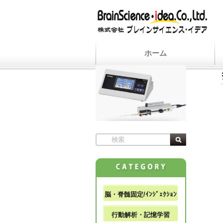
ホーム
脳・脊髄固定/ｲﾝｼﾞｪｸｼｮﾝ
行動解析・記憶学習