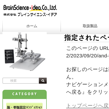
ホーム
取扱製品
指定されたペ
このページの URL
2/2023/09/20/and-y
お探しのページは
ん。
ナビゲーションメ
へ戻る』をクリッ
トップページへ戻
脳・脊髄固定/ｲﾝｼﾞｪｸｼｮﾝ