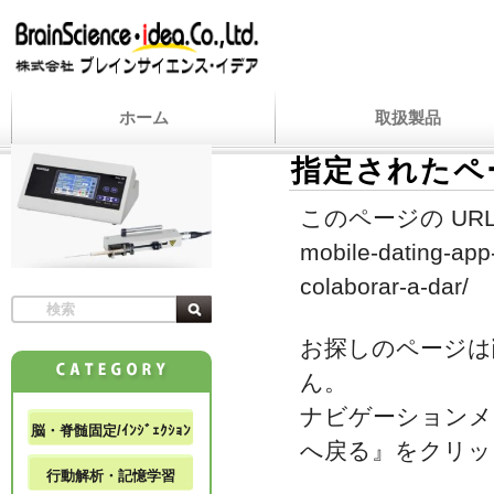
ホーム
取扱製品
指定されたペ
このページの URL
mobile-dating-app
colaborar-a-dar/
お探しのページは
ん。
ナビゲーションメ
脳・脊髄固定/ｲﾝｼﾞｪｸｼｮﾝ
へ戻る』をクリッ
行動解析・記憶学習