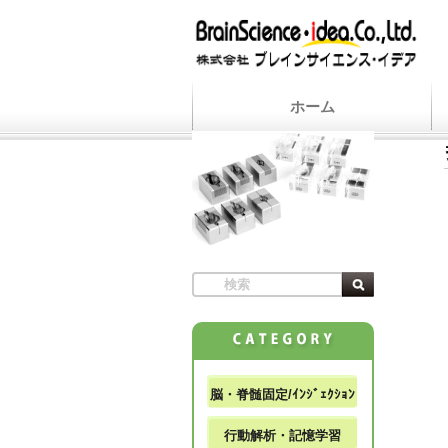
ホーム
脳・脊髄固定/ｲﾝｼﾞｪｸｼｮﾝ
行動解析・記憶学習