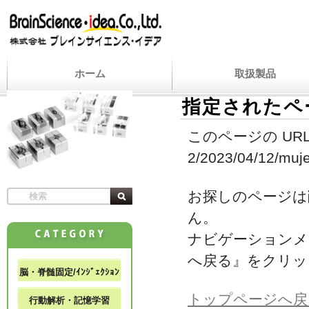
ホーム
取扱製品
指定されたペ
このページの URL
2/2023/04/12/muje
お探しのページは
ん。
ナビゲーションメ
へ戻る』をクリッ
脳・脊髄固定/ｲﾝｼﾞｪｸｼｮﾝ
トップページへ戻
行動解析・記憶学習