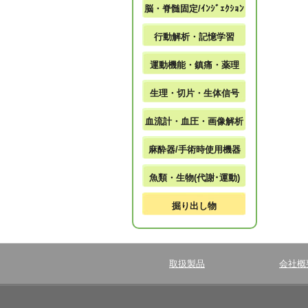
脳・脊髄固定/ｲﾝｼﾞｪｸｼｮﾝ
行動解析・記憶学習
運動機能・鎮痛・薬理
生理・切片・生体信号
血流計・血圧・画像解析
麻酔器/手術時使用機器
魚類・生物(代謝･運動)
掘り出し物
取扱製品
会社概