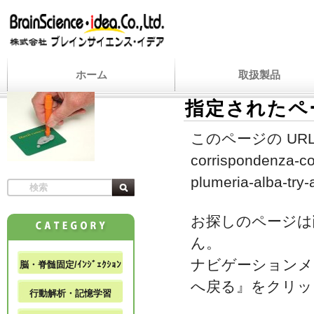
ホーム
取扱製品
指定されたペ
このページの URL
corrispondenza-co
plumeria-alba-try-
お探しのページは
ん。
ナビゲーションメ
脳・脊髄固定/ｲﾝｼﾞｪｸｼｮﾝ
へ戻る』をクリッ
行動解析・記憶学習