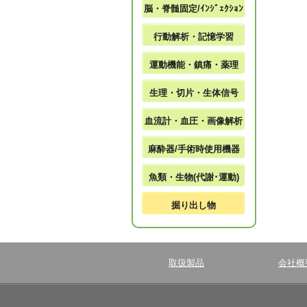
脳・脊髄固定/ｲﾝｼﾞｪｸｼｮﾝ
行動解析・記憶学習
運動機能・鎮痛・薬理
生理・切片・生体信号
血流計・血圧・画像解析
麻酔器/手術時使用機器
魚類・生物(代謝･運動)
掘り出し物
取扱製品
会社概