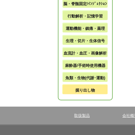
脳・脊髄固定/ｲﾝｼﾞｪｸｼｮﾝ
行動解析・記憶学習
運動機能・鎮痛・薬理
生理・切片・生体信号
血流計・血圧・画像解析
麻酔器/手術時使用機器
魚類・生物(代謝･運動)
掘り出し物
取扱製品
会社概