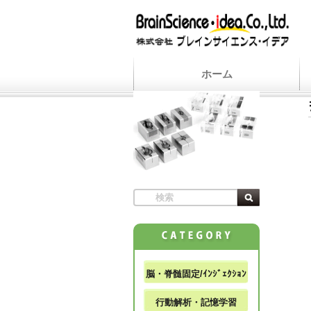
ホーム
脳・脊髄固定/ｲﾝｼﾞｪｸｼｮﾝ
行動解析・記憶学習