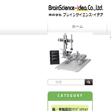
ホーム
脳・脊髄固定/ｲﾝｼﾞｪｸｼｮﾝ